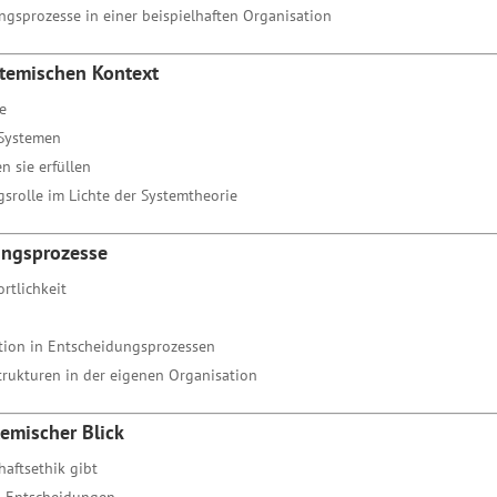
gsprozesse in einer beispielhaften Organisation
stemischen Kontext
e
 Systemen
 sie erfüllen
srolle im Lichte der Systemtheorie
ungsprozesse
rtlichkeit
ion in Entscheidungsprozessen
rukturen in der eigenen Organisation
temischer Blick
aftsethik gibt
en Entscheidungen