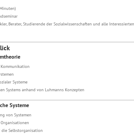
 Minuten)
ndseminar
ler, Berater, Studierende der Sozialwissenschaften und alle Interessier
lick
emtheorie
, Kommunikation
ystemen
ozialer Systeme
ialen Systems anhand von Luhmanns Konzepten
sche Systeme
tung von Systemen
 Organisationen
 die Selbstorganisation